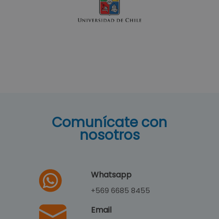
Paulina Farías
Picadilloz
×
Carolina Gómez
Grace O'malley
cerámicas
Comunícate con
Ramiro Maffei
nosotros
San Vicente
Ingeniería
Whatsapp
+569 6685 8455
Email