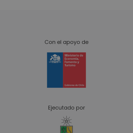
Susana Ñancucheo
Kokavi
Con el apoyo de
Pamela Espinoza
Vidas Orgánicas
Cristóbal Vidal
Bug Leather Design
Ejecutado por
Patricio Muñoz
El tenedor Chilote